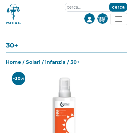
cerca
30+
Home
/
Solari
/
infanzia
/ 30+
-30%