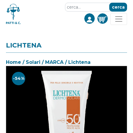
cerca
LICHTENA
Home
/
Solari
/
MARCA
/ Lichtena
-54%