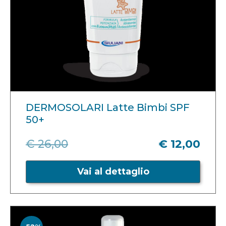
DERMOSOLARI Latte Bimbi SPF
50+
€ 26,00
€ 12,00
Vai al dettaglio