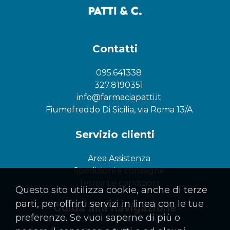
Contatti
095.641338
327.8190351
info@farmaciapatti.it
Fiumefreddo Di Sicilia, via Roma 13/A
Servizio clienti
Area Assistenza
Spedizioni e consegne
Termini e condizioni
Questo sito utilizza cookie, anche di terze
parti, per offrirti servizi in linea con le tue
Guida alla navigazione
preferenze. Se vuoi saperne di più o