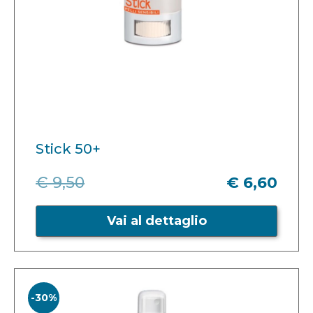
Stick 50+
€ 9,50
€ 6,60
Vai al dettaglio
-30%