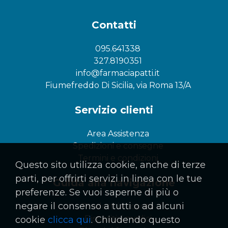
Contatti
095.641338
327.8190351
info@farmaciapatti.it
Fiumefreddo Di Sicilia, via Roma 13/A
Servizio clienti
Area Assistenza
Spedizioni e consegne
Termini e condizioni
Questo sito utilizza cookie, anche di terze
parti, per offrirti servizi in linea con le tue
Guida alla navigazione
preferenze. Se vuoi saperne di più o
negare il consenso a tutti o ad alcuni
Prodotti in sconto
Dispositivi medici
cookie
clicca qui
. Chiudendo questo