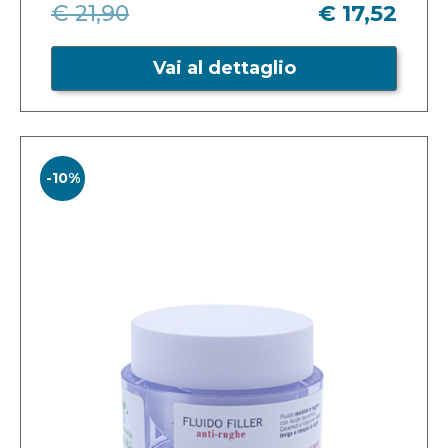
€ 21,90
€ 17,52
Vai al dettaglio
-10%