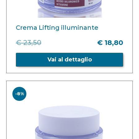
Crema Lifting illuminante
€ 23,50
€ 18,80
Vai al dettaglio
-8%