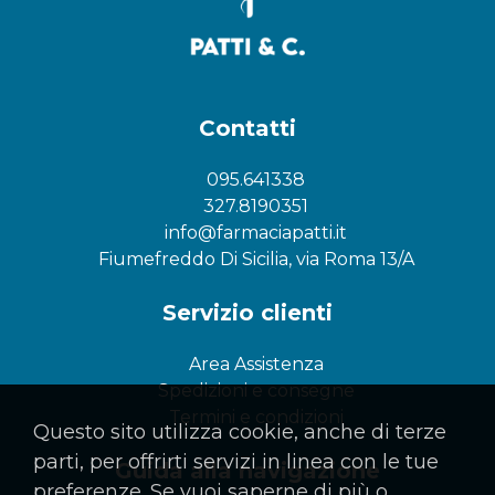
Contatti
095.641338
327.8190351
info@farmaciapatti.it
Fiumefreddo Di Sicilia, via Roma 13/A
Servizio clienti
Area Assistenza
Spedizioni e consegne
Termini e condizioni
Questo sito utilizza cookie, anche di terze
parti, per offrirti servizi in linea con le tue
Guida alla navigazione
preferenze. Se vuoi saperne di più o