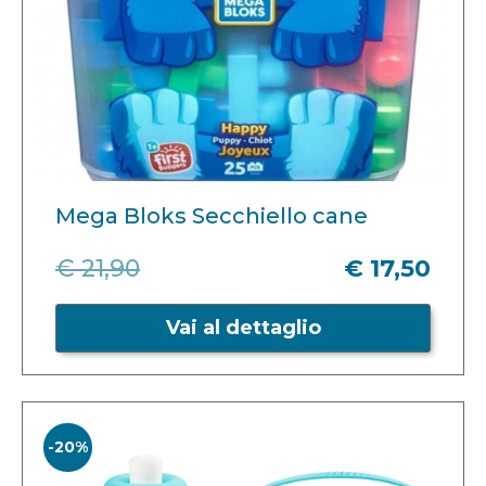
Mega Bloks Secchiello cane
€ 21,90
€ 17,50
Vai al dettaglio
-20%