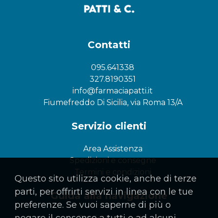
Contatti
095.641338
327.8190351
info@farmaciapatti.it
Fiumefreddo Di Sicilia, via Roma 13/A
Servizio clienti
Area Assistenza
Spedizioni e consegne
Termini e condizioni
Questo sito utilizza cookie, anche di terze
parti, per offrirti servizi in linea con le tue
Guida alla navigazione
preferenze. Se vuoi saperne di più o