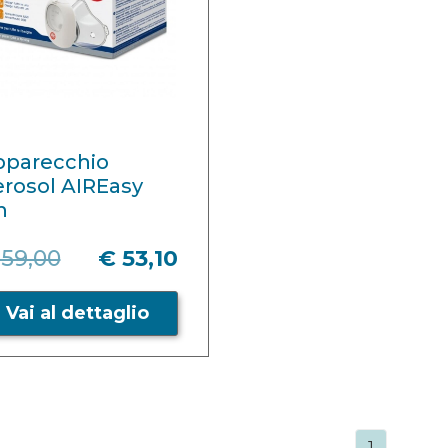
pparecchio
rosol AIREasy
n
 59,00
€ 53,10
Vai al dettaglio
1