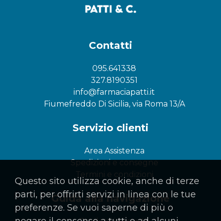
Contatti
095.641338
327.8190351
info@farmaciapatti.it
Fiumefreddo Di Sicilia, via Roma 13/A
Servizio clienti
Area Assistenza
Spedizioni e consegne
Termini e condizioni
Questo sito utilizza cookie, anche di terze
parti, per offrirti servizi in linea con le tue
Guida alla navigazione
preferenze. Se vuoi saperne di più o