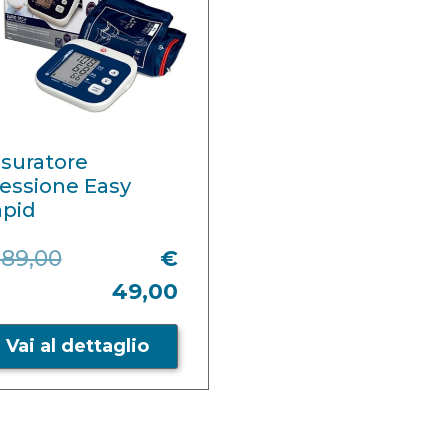
suratore
essione Easy
apid
 89,00
€
49,00
Vai al dettaglio