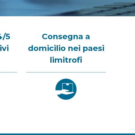
4/5
Consegna a
ivi
domicilio nei paesi
limitrofi