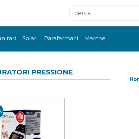
anitari
Solari
Parafarmaci
Marche
URATORI PRESSIONE
Ho
%