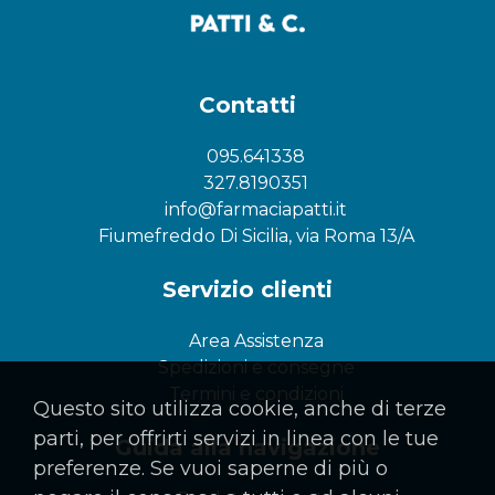
Contatti
095.641338
327.8190351
info@farmaciapatti.it
Fiumefreddo Di Sicilia, via Roma 13/A
Servizio clienti
Area Assistenza
Spedizioni e consegne
Termini e condizioni
Questo sito utilizza cookie, anche di terze
parti, per offrirti servizi in linea con le tue
Guida alla navigazione
preferenze. Se vuoi saperne di più o