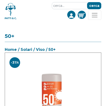
cerca
50+
Home
/
Solari
/
Viso
/ 50+
-31%