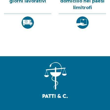
giorni lavorativi
domicilio nei paesi
limitrofi