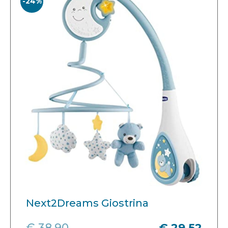
-24%
Next2Dreams Giostrina
€ 38,90
€ 29,52