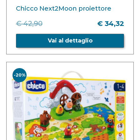
Chicco Next2Moon proiettore
€ 42,90
€ 34,32
Vai al dettaglio
-20%