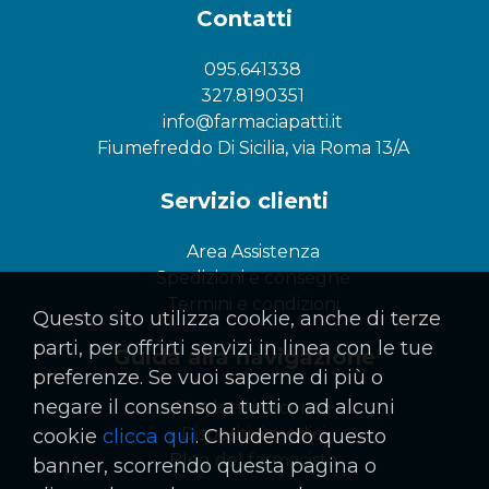
Contatti
095.641338
327.8190351
info@farmaciapatti.it
Fiumefreddo Di Sicilia, via Roma 13/A
Servizio clienti
Area Assistenza
Spedizioni e consegne
Termini e condizioni
Questo sito utilizza cookie, anche di terze
parti, per offrirti servizi in linea con le tue
Guida alla navigazione
preferenze. Se vuoi saperne di più o
negare il consenso a tutti o ad alcuni
Prodotti in sconto
Dispositivi medici
cookie
clicca qui
. Chiudendo questo
Blog del farmacista
banner, scorrendo questa pagina o