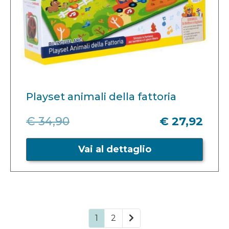
Playset animali della fattoria
€ 34,90
€ 27,92
Vai al dettaglio
1
2