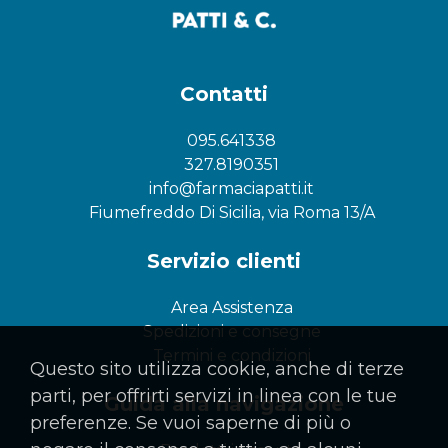
Contatti
095.641338
327.8190351
info@farmaciapatti.it
Fiumefreddo Di Sicilia, via Roma 13/A
Servizio clienti
Area Assistenza
Spedizioni e consegne
Termini e condizioni
Questo sito utilizza cookie, anche di terze
parti, per offrirti servizi in linea con le tue
Guida alla navigazione
preferenze. Se vuoi saperne di più o