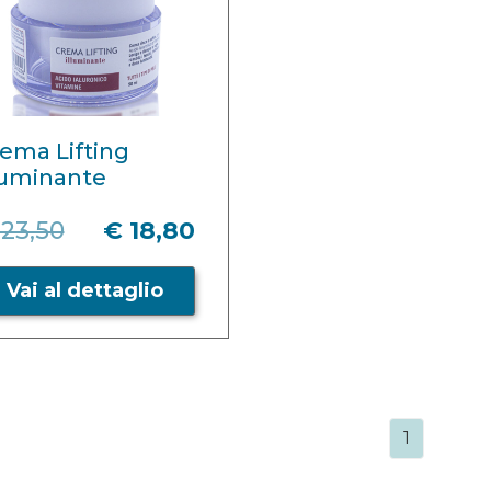
ema Lifting
luminante
23,50
€ 18,80
Vai al dettaglio
1