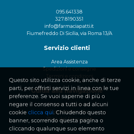
095.641338
327.8190351
info@farmaciapatti.it
Fiumefreddo Di Sicilia, via Roma 13/A
Servizio clienti
Area Assistenza
Spedizioni e consegne
Termini e condizioni
Questo sito utilizza cookie, anche di terze
parti, per offrirti servizi in linea con le tue
Guida alla navigazione
preferenze. Se vuoi saperne di più o
negare il consenso a tutti o ad alcuni
Prodotti in sconto
Dispositivi medici
cookie
clicca qui
. Chiudendo questo
Blog del farmacista
banner, scorrendo questa pagina o
cliccando qualunque suo elemento