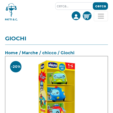
cerca
GIOCHI
Home
/
Marche
/
chicco
/ Giochi
-20%