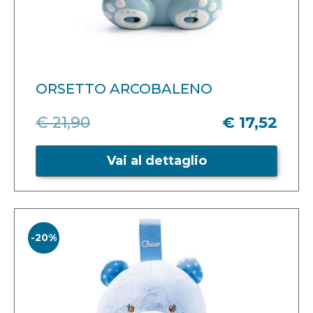
ORSETTO ARCOBALENO
€ 21,90
€ 17,52
Vai al dettaglio
-20%