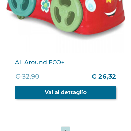
All Around ECO+
€ 32,90
€ 26,32
Vai al dettaglio