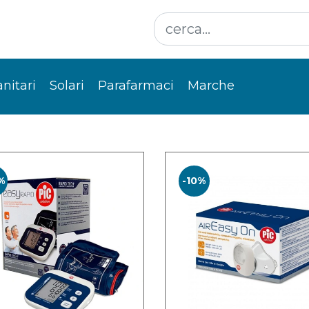
anitari
Solari
Parafarmaci
Marche
%
-10%