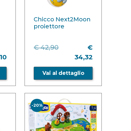
Chicco Next2Moon
proiettore
€ 42,90
€
,10
34,32
Vai al dettaglio
-20%