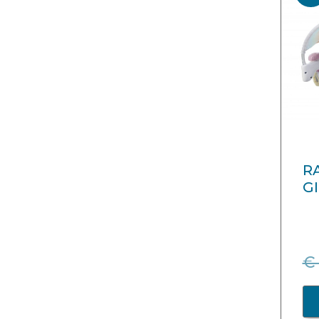
R
G
€