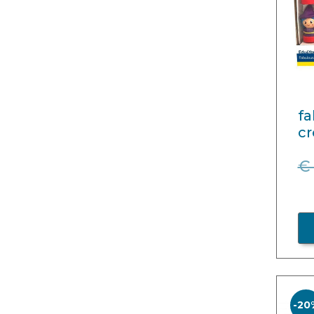
fa
cr
€
-20