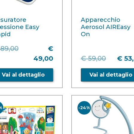
suratore
Apparecchio
essione Easy
Aerosol AIREasy
apid
On
 89,00
€
49,00
€ 59,00
€ 53
Vai al dettaglio
Vai al dettaglio
%
-24%