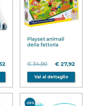
Playset animali
della fattoria
52
€ 34,90
€ 27,92
Vai al dettaglio
-20%