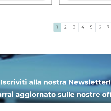
1
2
3
4
5
6
7
Iscriviti alla nostra Newsletter!
rrai aggiornato sulle nostre of