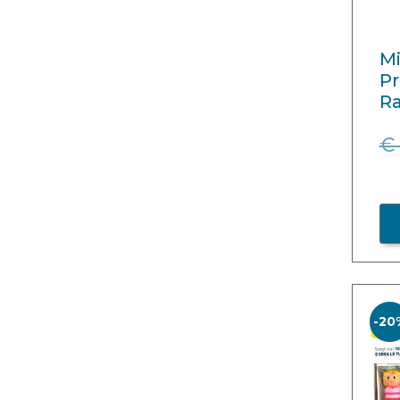
Mi
Pr
R
€
-20