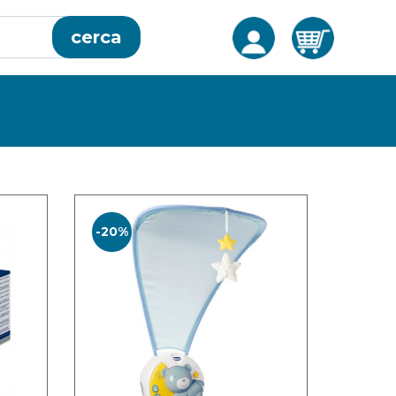
cerca
-20%