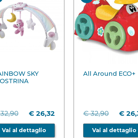
AINBOW SKY
All Around ECO+
IOSTRINA
 32,90
€ 26,32
€ 32,90
€ 26,
Vai al dettaglio
Vai al dettaglio