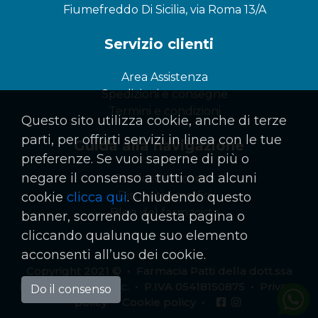
Fiumefreddo Di Sicilia, via Roma 13/A
Servizio clienti
Area Assistenza
Spedizioni e consegne
Termini e condizioni
Questo sito utilizza cookie, anche di terze
parti, per offrirti servizi in linea con le tue
Guida alla navigazione
preferenze. Se vuoi saperne di più o
negare il consenso a tutti o ad alcuni
Prodotti in sconto
Dispositivi medici
cookie
clicca qui
. Chiudendo questo
Blog del farmacista
banner, scorrendo questa pagina o
cliccando qualunque suo elemento
acconsenti all’uso dei cookie.
Copyright 2021 © • Farmacia Patti della dott.ssa
Maria Patti & C. S.n.c. • P.IVA 05418150875 •
Privacy
Do il consenso
policy
•
Cookie policy
•