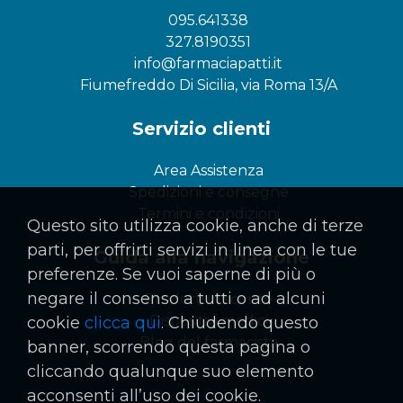
095.641338
327.8190351
info@farmaciapatti.it
Fiumefreddo Di Sicilia, via Roma 13/A
Servizio clienti
Area Assistenza
Spedizioni e consegne
Termini e condizioni
Questo sito utilizza cookie, anche di terze
parti, per offrirti servizi in linea con le tue
Guida alla navigazione
preferenze. Se vuoi saperne di più o
negare il consenso a tutti o ad alcuni
Prodotti in sconto
Dispositivi medici
cookie
clicca qui
. Chiudendo questo
Blog del farmacista
banner, scorrendo questa pagina o
cliccando qualunque suo elemento
acconsenti all’uso dei cookie.