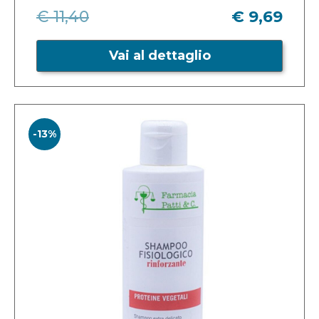
€ 11,40
€ 9,69
Vai al dettaglio
-13%