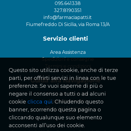
095.641338
327.8190351
info@farmaciapatti.it
Fiumefreddo Di Sicilia, via Roma 13/A
Servizio clienti
Area Assistenza
Spedizioni e consegne
Termini e condizioni
Questo sito utilizza cookie, anche di terze
parti, per offrirti servizi in linea con le tue
Guida alla navigazione
preferenze. Se vuoi saperne di più o
negare il consenso a tutti o ad alcuni
Prodotti in sconto
Dispositivi medici
cookie
clicca qui
. Chiudendo questo
Blog del farmacista
banner, scorrendo questa pagina o
cliccando qualunque suo elemento
acconsenti all’uso dei cookie.