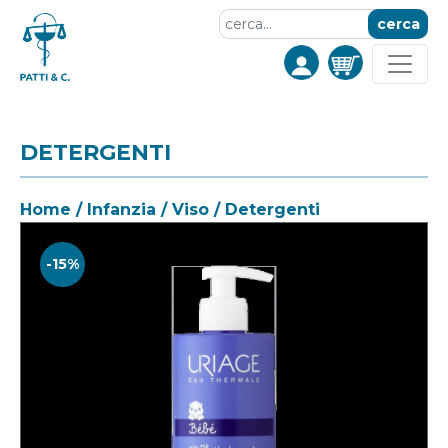
cerca
DETERGENTI
Home
/
Infanzia
/
Viso
/ Detergenti
-15%