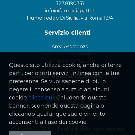
327.8190351
info@farmaciapatti.it
Fiumefreddo Di Sicilia, via Roma 13/A
Servizio clienti
Area Assistenza
Spedizioni e consegne
Termini e condizioni
Questo sito utilizza cookie, anche di terze
parti, per offrirti servizi in linea con le tue
Guida alla navigazione
preferenze. Se vuoi saperne di più o
negare il consenso a tutti o ad alcuni
Prodotti in sconto
Dispositivi medici
cookie
clicca qui
. Chiudendo questo
Blog del farmacista
banner, scorrendo questa pagina o
cliccando qualunque suo elemento
acconsenti all’uso dei cookie.
Copyright 2021 © • Farmacia Patti della dott.ssa