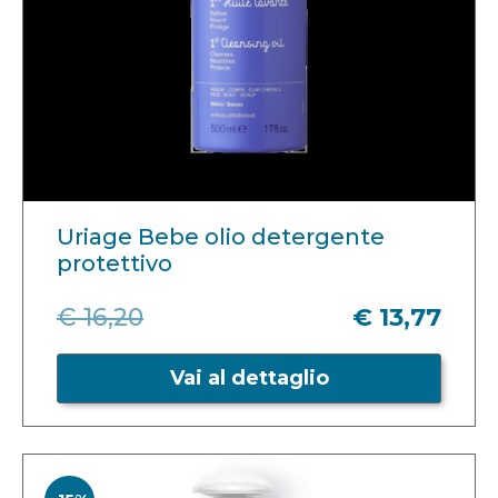
Uriage Bebe olio detergente
protettivo
€ 16,20
€ 13,77
Vai al dettaglio