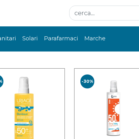
anitari
Solari
Parafarmaci
Marche
%
-30%