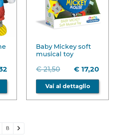
me
Baby Mickey soft
musical toy
,32
€ 21,50
€ 17,20
Vai al dettaglio
8