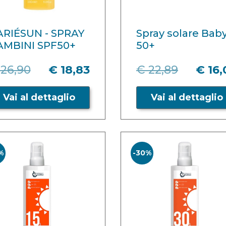
ARIÉSUN - SPRAY
Spray solare Bab
AMBINI SPF50+
50+
 26,90
€ 18,83
€ 22,89
€ 16,
Vai al dettaglio
Vai al dettaglio
%
-30%