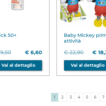
ick 50+
Baby Mickey pri
attività
9,50
€ 6,60
€ 22,90
€ 18
Vai al dettaglio
Vai al dettaglio
1
2
3
4
5
6
7