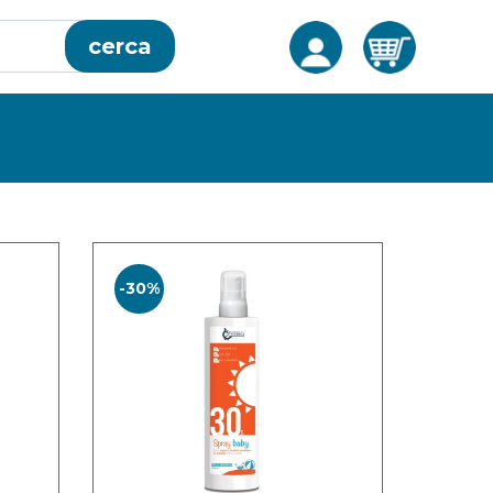
cerca
-30%