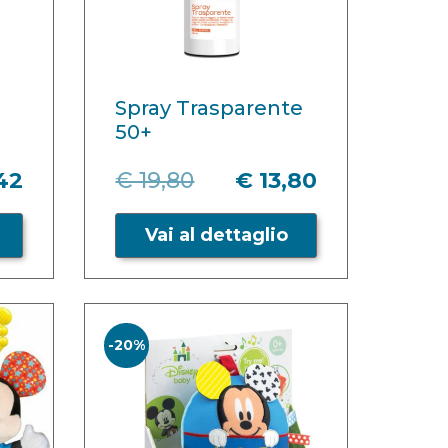
Spray Trasparente
50+
42
€ 19,80
€ 13,80
Vai al dettaglio
-20%