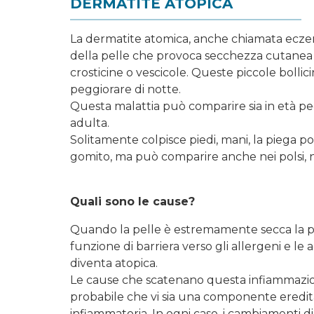
DERMATITE ATOPICA
La dermatite atomica, anche chiamata eczem
della pelle che provoca secchezza cutanea
crosticine o vescicole. Queste piccole bolli
peggiorare di notte.
Questa malattia può comparire sia in età pedi
adulta.
Solitamente colpisce piedi, mani, la piega po
gomito, ma può comparire anche nei polsi, nel
Quali sono le cause?
Quando la pelle è estremamente secca la pe
funzione di barriera verso gli allergeni e le
diventa atopica.
Le cause che scatenano questa infiammazio
probabile che vi sia una componente eredita
infiammatoria. In ogni caso, i cambiamenti d