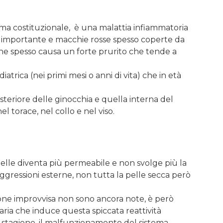
a costituzionale, è una malattia infiammatoria
 importante e macchie rosse spesso coperte da
cine spesso causa un forte prurito che tende a
atrica (nei primi mesi o anni di vita) che in età
steriore delle ginocchia e quella interna del
 torace, nel collo e nel viso.
lle diventa più permeabile e non svolge più la
 aggressioni esterne, non tutta la pelle secca però
ne improvvisa non sono ancora note, è però
ria che induce questa spiccata reattività
i stagione, il malfunzionamento del sistema