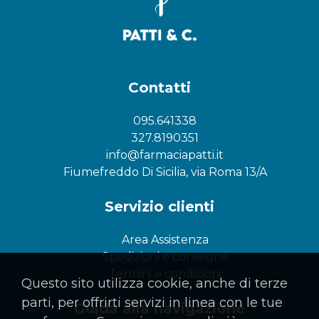
Contatti
095.641338
327.8190351
info@farmaciapatti.it
Fiumefreddo Di Sicilia, via Roma 13/A
Servizio clienti
Area Assistenza
Spedizioni e consegne
Termini e condizioni
Questo sito utilizza cookie, anche di terze
parti, per offrirti servizi in linea con le tue
Guida alla navigazione