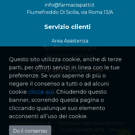
info@farmaciapatti.it
Fiumefreddo Di Sicilia, via Roma 13/A
Servizio clienti
Area Assistenza
Spedizioni e consegne
Termini e condizioni
Questo sito utilizza cookie, anche di terze
parti, per offrirti servizi in linea con le tue
Guida alla navigazione
preferenze. Se vuoi saperne di più o
negare il consenso a tutti o ad alcuni
Prodotti in sconto
Dispositivi medici
cookie
clicca qui
. Chiudendo questo
Blog del farmacista
banner, scorrendo questa pagina o
cliccando qualunque suo elemento
acconsenti all’uso dei cookie.
Copyright 2021 © • Farmacia Patti della dott.ssa
Maria Patti & C. S.n.c. • P.IVA 05418150875 •
Privacy
Do il consenso