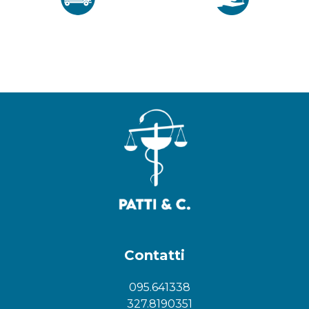
Contatti
095.641338
327.8190351