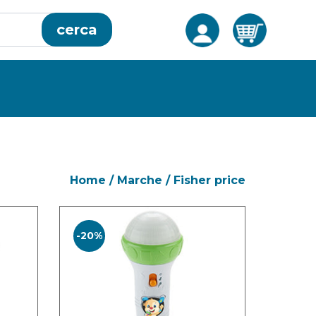
cerca
Home
/
Marche
/
Fisher price
-20%