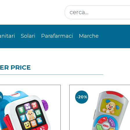
anitari
Solari
Parafarmaci
Marche
ER PRICE
%
-20%