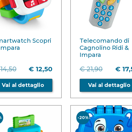
artwatch Scopri
Telecomando di
Impara
Cagnolino Ridi &
Impara
14,50
€ 12,50
€ 21,90
€ 17
Vai al dettaglio
Vai al dettaglio
%
-20%