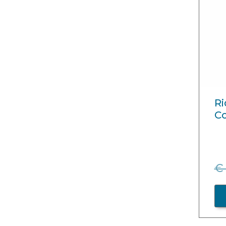
Ri
Co
€ 