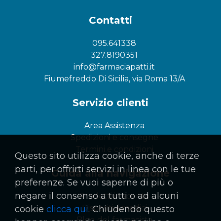
Contatti
095.641338
327.8190351
info@farmaciapatti.it
Fiumefreddo Di Sicilia, via Roma 13/A
Servizio clienti
Area Assistenza
Spedizioni e consegne
Termini e condizioni
Questo sito utilizza cookie, anche di terze
parti, per offrirti servizi in linea con le tue
Guida alla navigazione
preferenze. Se vuoi saperne di più o
negare il consenso a tutti o ad alcuni
Prodotti in sconto
Dispositivi medici
cookie
clicca qui
. Chiudendo questo
Blog del farmacista