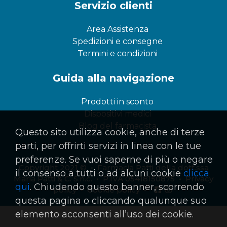
Servizio clienti
Area Assistenza
Spedizioni e consegne
Termini e condizioni
Guida alla navigazione
Prodotti in sconto
Dispositivi medici
Blog del farmacista
Questo sito utilizza cookie, anche di terze
parti, per offrirti servizi in linea con le tue
preferenze. Se vuoi saperne di più o negare
Copyright 2021 © • Farmacia Patti della dott.ssa
il consenso a tutti o ad alcuni cookie
clicca
Maria Patti & C. S.n.c. • P.IVA 05418150875 •
Privacy
qui
. Chiudendo questo banner, scorrendo
policy
•
Cookie policy
•
questa pagina o cliccando qualunque suo
elemento acconsenti all’uso dei cookie.