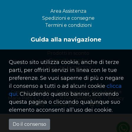
Area Assistenza
Spedizioni e consegne
Termini e condizioni
Guida alla navigazione
Prodotti in sconto
Dispositivi medici
Questo sito utilizza cookie, anche di terze
Blog del farmacista
parti, per offrirti servizi in linea con le tue
preferenze. Se vuoi saperne di più o negare
il consenso a tutti o ad alcuni cookie
clicca
Copyright 2021 © • Farmacia Patti della dott.ssa
qui
. Chiudendo questo banner, scorrendo
Maria Patti & C. S.n.c. • P.IVA 05418150875 •
Privacy
questa pagina o cliccando qualunque suo
policy
•
Cookie policy
•
elemento acconsenti all’uso dei cookie.
Do il consenso