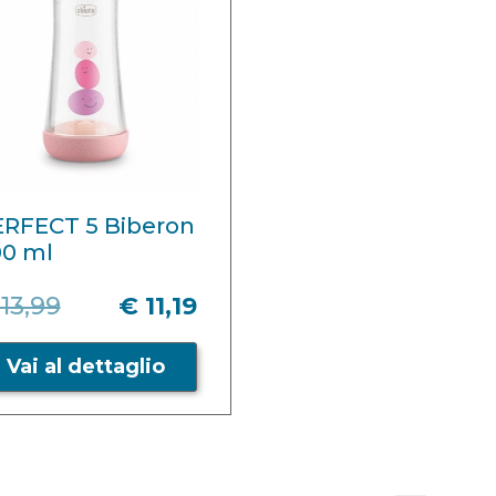
RFECT 5 Biberon
00 ml
13,99
€ 11,19
Vai al dettaglio