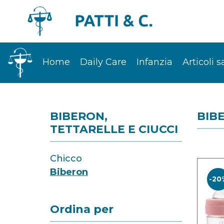
Home
Daily Care
Infanzia
Articoli s
BIBERON,
BIB
TETTARELLE E CIUCCI
Chicco
Biberon
-20
Ordina per