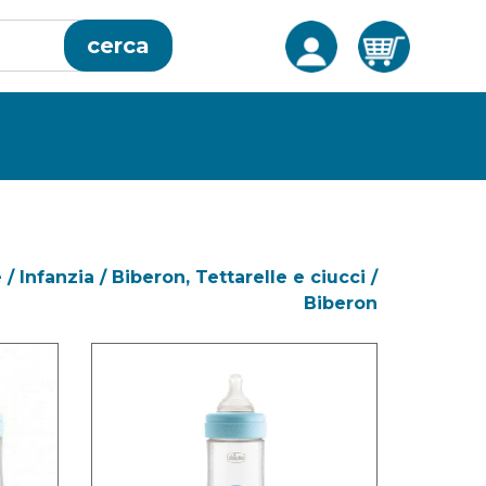
cerca
e
/
Infanzia
/
Biberon, Tettarelle e ciucci
/
Biberon