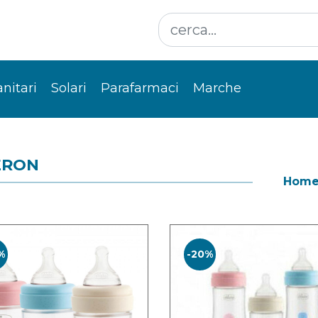
anitari
Solari
Parafarmaci
Marche
ERON
Hom
%
-20%